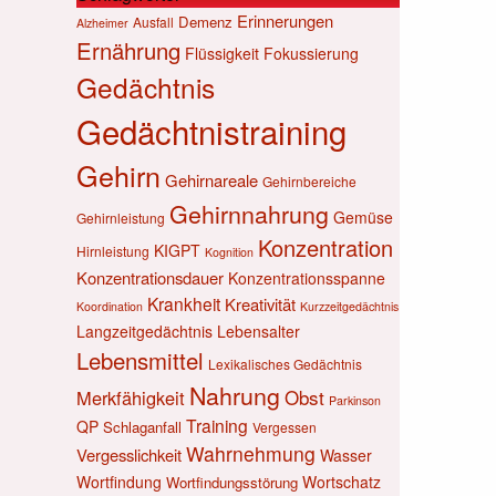
Erinnerungen
Demenz
Ausfall
Alzheimer
Ernährung
Flüssigkeit
Fokussierung
Gedächtnis
Gedächtnistraining
Gehirn
Gehirnareale
Gehirnbereiche
Gehirnnahrung
Gemüse
Gehirnleistung
Konzentration
KIGPT
Hirnleistung
Kognition
Konzentrationsdauer
Konzentrationsspanne
Krankheit
Kreativität
Koordination
Kurzzeitgedächtnis
Langzeitgedächtnis
Lebensalter
Lebensmittel
Lexikalisches Gedächtnis
Nahrung
Obst
Merkfähigkeit
Parkinson
Training
QP
Schlaganfall
Vergessen
Wahrnehmung
Vergesslichkeit
Wasser
Wortfindung
Wortschatz
Wortfindungsstörung