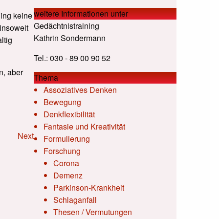
weitere Informationen unter
ning keine
Gedächtnistraining
 insoweit
Kathrin Sondermann
ltig
Tel.: 030 - 89 00 90 52
n, aber
Thema
Assoziatives Denken
Bewegung
Denkflexibilität
Fantasie und Kreativität
Next
Formulierung
Forschung
Corona
Demenz
Parkinson-Krankheit
Schlaganfall
Thesen / Vermutungen