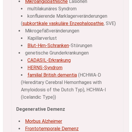
Mikroangiopathische
Läsionen
multilakunäres Syndrom
konfluierende Marklagerveränderungen
(
subkortikale vaskuläre Enzephalopathie
, SVE)
Mikrogefäßveränderungen
Kapillarverlust
Blut-Hirn-Schranken
-Störungen
genetische Grunderkrankungen
CADASIL-Erkrankung
HERNS-Syndrom
familial British dementia
(HCHWA-D
(Hereditary Cerebral Hemorrhages with
Amyloidosis of the Dutch Typ), HCHWA-I
(Icelandic Type))
Degenerative Demenz
Morbus Alzheimer
Frontotemporale Demenz