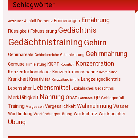
Schlagwörter
Ernährung
Erinnerungen
Demenz
Ausfall
Alzheimer
Gedächtnis
Flüssigkeit
Fokussierung
Gedächtnistraining
Gehirn
Gehirnnahrung
Gehirnareale
Gehirnbereiche
Gehirnleistung
Konzentration
Gemüse
KIGPT
Hirnleistung
Kognition
Konzentrationsdauer
Konzentrationsspanne
Koordination
Krankheit
Kreativität
Langzeitgedächtnis
Kurzzeitgedächtnis
Lebensmittel
Lebensalter
Lexikalisches Gedächtnis
Nahrung
Obst
Merkfähigkeit
QP
Schlaganfall
Parkinson
Wahrnehmung
Training
Vergesslichkeit
Wasser
Vergessen
Wortfindung
Wortschatz
Wortspeicher
Wortfindungsstörung
Übung