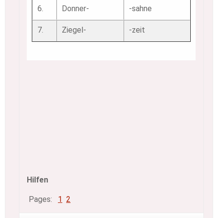
6.
Donner-
-sahne
7.
Ziegel-
-zeit
Hilfen
Pages:
1
Page
,
2
Page