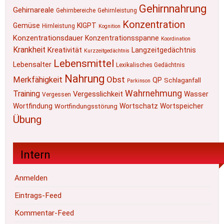
Gehirnnahrung
Gehirnareale
Gehirnbereiche
Gehirnleistung
Konzentration
Gemüse
KIGPT
Hirnleistung
Kognition
Konzentrationsdauer
Konzentrationsspanne
Koordination
Krankheit
Kreativität
Langzeitgedächtnis
Kurzzeitgedächtnis
Lebensmittel
Lebensalter
Lexikalisches Gedächtnis
Nahrung
Obst
Merkfähigkeit
QP
Schlaganfall
Parkinson
Wahrnehmung
Training
Vergesslichkeit
Wasser
Vergessen
Wortfindung
Wortschatz
Wortspeicher
Wortfindungsstörung
Übung
Intern
Anmelden
Eintrags-Feed
Kommentar-Feed