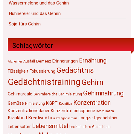
Wassermelone und das Gehirn
Hühnereier und das Gehirn
Soja fürs Gehirn
Schlagwörter
Ernährung
Erinnerungen
Demenz
Ausfall
Alzheimer
Gedächtnis
Flüssigkeit
Fokussierung
Gedächtnistraining
Gehirn
Gehirnnahrung
Gehirnareale
Gehirnbereiche
Gehirnleistung
Konzentration
Gemüse
KIGPT
Hirnleistung
Kognition
Konzentrationsdauer
Konzentrationsspanne
Koordination
Krankheit
Kreativität
Langzeitgedächtnis
Kurzzeitgedächtnis
Lebensmittel
Lebensalter
Lexikalisches Gedächtnis